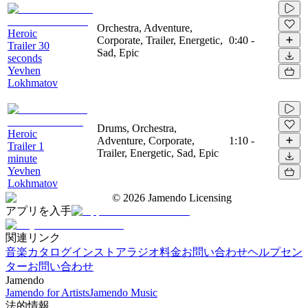
Orchestra, Adventure,
Heroic
Corporate, Trailer, Energetic,
0:40
-
Trailer 30
Sad, Epic
seconds
Yevhen
Lokhmatov
Drums, Orchestra,
Heroic
Adventure, Corporate,
1:10
-
Trailer 1
Trailer, Energetic, Sad, Epic
minute
Yevhen
Lokhmatov
©
2026
Jamendo Licensing
アプリを入手
関連リンク
音楽カタログ
インストアラジオ
料金
お問い合わせ
ヘルプセン
ター
お問い合わせ
Jamendo
Jamendo for Artists
Jamendo Music
法的情報