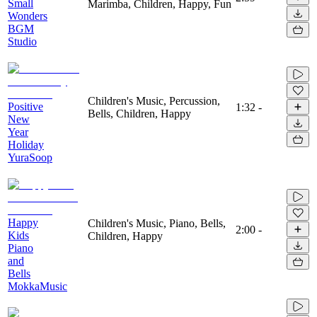
Small
Marimba, Children, Happy, Fun
Wonders
BGM
Studio
Children's Music, Percussion,
Positive
1:32
-
Bells, Children, Happy
New
Year
Holiday
YuraSoop
Happy
Children's Music, Piano, Bells,
2:00
-
Kids
Children, Happy
Piano
and
Bells
MokkaMusic