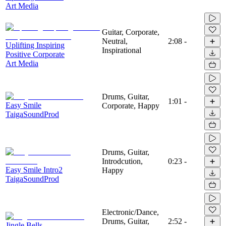
Art Media
Guitar, Corporate,
Neutral,
2:08
-
Uplifting Inspiring
Inspirational
Positive Corporate
Art Media
Drums, Guitar,
1:01
-
Easy Smile
Corporate, Happy
TaigaSoundProd
Drums, Guitar,
Introdcution,
0:23
-
Easy Smile Intro2
Happy
TaigaSoundProd
Electronic/Dance,
Drums, Guitar,
2:52
-
Jingle Bells