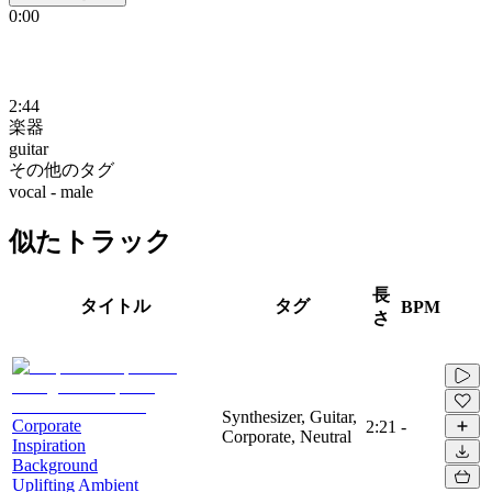
0:00
2:44
楽器
guitar
その他のタグ
vocal - male
似たトラック
長
タイトル
タグ
BPM
さ
Synthesizer, Guitar,
Corporate
2:21
-
Corporate, Neutral
Inspiration
Background
Uplifting Ambient