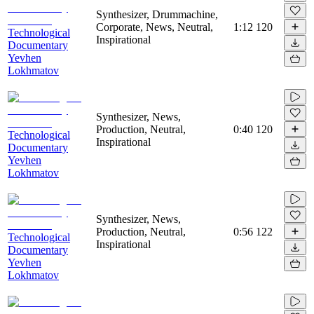
Synthesizer, Drummachine,
Corporate, News, Neutral,
1:12
120
Technological
Inspirational
Documentary
Yevhen
Lokhmatov
Synthesizer, News,
Production, Neutral,
0:40
120
Technological
Inspirational
Documentary
Yevhen
Lokhmatov
Synthesizer, News,
Production, Neutral,
0:56
122
Technological
Inspirational
Documentary
Yevhen
Lokhmatov