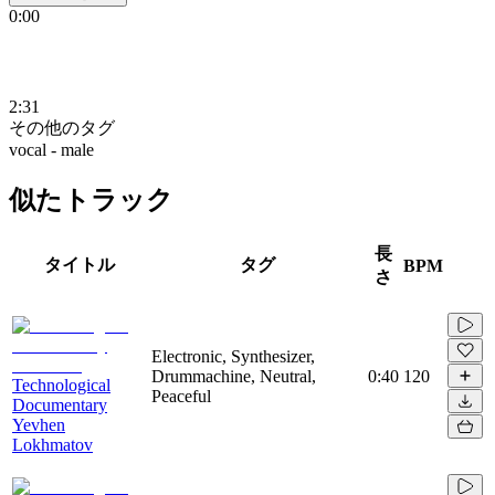
0:00
2:31
その他のタグ
vocal - male
似たトラック
長
タイトル
タグ
BPM
さ
Electronic, Synthesizer,
Drummachine, Neutral,
0:40
120
Technological
Peaceful
Documentary
Yevhen
Lokhmatov