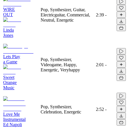
WIRE
Pop, Synthesizer, Guitar,
OUT
Electricguitar, Commercial,
2:39
-
Neutral, Energetic
Linda
Jones
Lets Play
Pop, Synthesizer,
a Game
Videogame, Happy,
2:01
-
Energetic, Veryhappy
Sweet
Orange
Music
Pop, Synthesizer,
2:52
-
Celebration, Energetic
Love Me
Instrumental
Ed Napoli