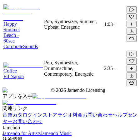
Pop, Synthesizer, Summer,
Happy
1:03
-
Upbeat, Energetic
Summer
Beach -
60sec
CorporateSounds
Pop, Synthesizer,
Drummachine,
2:35
-
Coffee
Contemporary, Energetic
Ed Napoli
©
2026
Jamendo Licensing
アプリを入手
関連リンク
音楽カタログ
インストアラジオ
料金
お問い合わせ
ヘルプセン
ター
お問い合わせ
Jamendo
Jamendo for Artists
Jamendo Music
法的情報