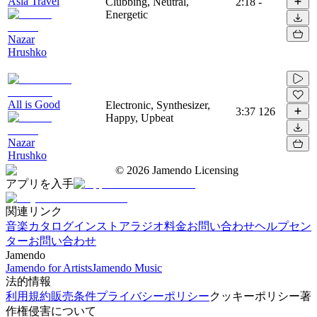
Asia Travel
Clubbing, Neutral,
2:18
-
Energetic
Nazar
Hrushko
All is Good
Electronic, Synthesizer,
3:37
126
Happy, Upbeat
Nazar
Hrushko
©
2026
Jamendo Licensing
アプリを入手
関連リンク
音楽カタログ
インストアラジオ
料金
お問い合わせ
ヘルプセン
ター
お問い合わせ
Jamendo
Jamendo for Artists
Jamendo Music
法的情報
利用規約
販売条件
プライバシーポリシー
クッキーポリシー
著
作権侵害について