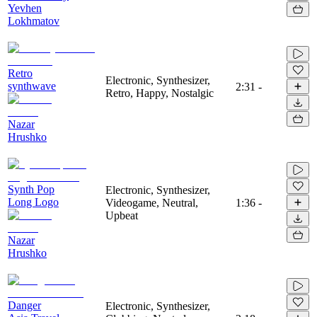
Yevhen
Lokhmatov
Retro
Electronic, Synthesizer,
synthwave
2:31
-
Retro, Happy, Nostalgic
Nazar
Hrushko
Synth Pop
Electronic, Synthesizer,
Long Logo
Videogame, Neutral,
1:36
-
Upbeat
Nazar
Hrushko
Danger
Electronic, Synthesizer,