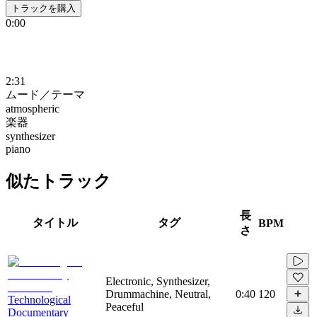
トラックを購入
0:00
2:31
ムード／テーマ
atmospheric
楽器
synthesizer
piano
似たトラック
長
タイトル
タグ
BPM
さ
Electronic, Synthesizer,
Drummachine, Neutral,
0:40
120
Technological
Peaceful
Documentary