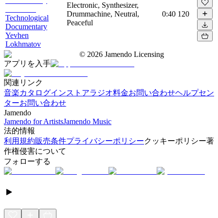
Electronic, Synthesizer,
Drummachine, Neutral,
0:40
120
Technological
Peaceful
Documentary
Yevhen
Lokhmatov
©
2026
Jamendo Licensing
アプリを入手
関連リンク
音楽カタログ
インストアラジオ
料金
お問い合わせ
ヘルプセン
ター
お問い合わせ
Jamendo
Jamendo for Artists
Jamendo Music
法的情報
利用規約
販売条件
プライバシーポリシー
クッキーポリシー
著
作権侵害について
フォローする