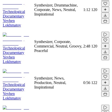
Synthesizer, Drummachine,
Corporate, News, Neutral,
1:12
120
Technological
Inspirational
Documentary
Yevhen
Lokhmatov
Synthesizer, Corporate,
Commercial, Neutral, Groovy,
2:48
120
Technological
Peaceful
Documentary
Yevhen
Lokhmatov
Synthesizer, News,
Production, Neutral,
0:56
122
Technological
Inspirational
Documentary
Yevhen
Lokhmatov