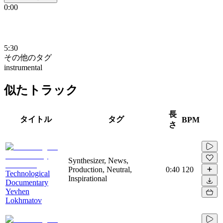
0:00
5:30
その他のタグ
instrumental
似たトラック
長
タイトル
タグ
BPM
さ
Synthesizer, News,
Production, Neutral,
0:40
120
Technological
Inspirational
Documentary
Yevhen
Lokhmatov