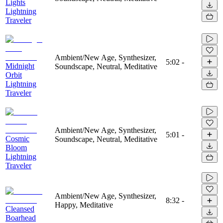
Lights
Lightning
Traveler
Ambient/New Age, Synthesizer,
5:02
-
Midnight
Soundscape, Neutral, Meditative
Orbit
Lightning
Traveler
Ambient/New Age, Synthesizer,
5:01
-
Cosmic
Soundscape, Neutral, Meditative
Bloom
Lightning
Traveler
Ambient/New Age, Synthesizer,
8:32
-
Happy, Meditative
Cleansed
Boarhead