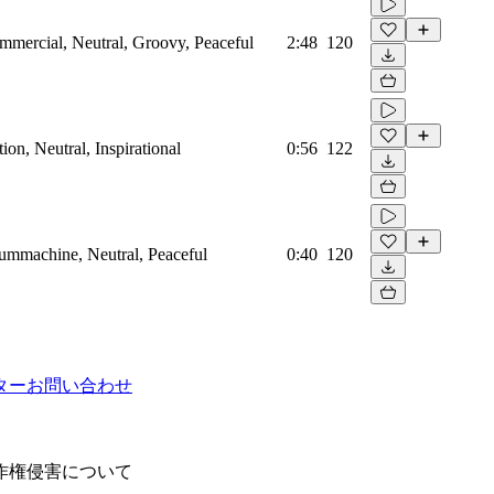
mmercial, Neutral, Groovy, Peaceful
2:48
120
on, Neutral, Inspirational
0:56
122
rummachine, Neutral, Peaceful
0:40
120
ター
お問い合わせ
作権侵害について