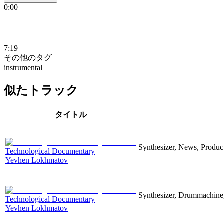
0:00
7:19
その他のタグ
instrumental
似たトラック
タイトル
Synthesizer, News, Producti
Technological Documentary
Yevhen Lokhmatov
Synthesizer, Drummachine, 
Technological Documentary
Yevhen Lokhmatov