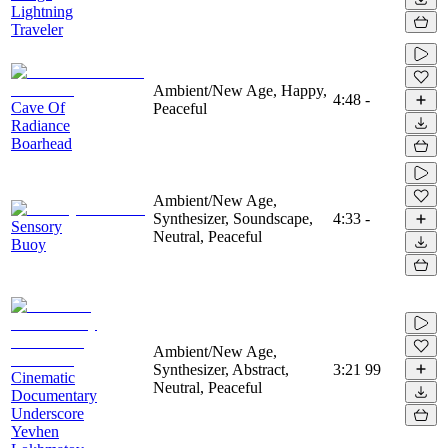
Lightning
Traveler
Ambient/New Age, Happy,
4:48
-
Cave Of
Peaceful
Radiance
Boarhead
Ambient/New Age,
Synthesizer, Soundscape,
4:33
-
Sensory
Neutral, Peaceful
Buoy
Ambient/New Age,
Synthesizer, Abstract,
3:21
99
Cinematic
Neutral, Peaceful
Documentary
Underscore
Yevhen