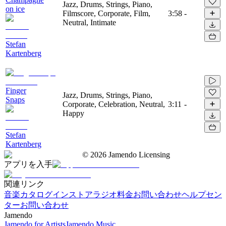
Jazz, Drums, Strings, Piano,
on ice
Filmscore, Corporate, Film,
3:58
-
Neutral, Intimate
Stefan
Kartenberg
Finger
Jazz, Drums, Strings, Piano,
Snaps
Corporate, Celebration, Neutral,
3:11
-
Happy
Stefan
Kartenberg
©
2026
Jamendo Licensing
アプリを入手
関連リンク
音楽カタログ
インストアラジオ
料金
お問い合わせ
ヘルプセン
ター
お問い合わせ
Jamendo
Jamendo for Artists
Jamendo Music