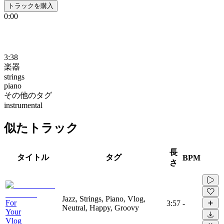
トラックを購入
0:00
3:38
楽器
strings
piano
その他のタグ
instrumental
似たトラック
長
タイトル
タグ
BPM
さ
Jazz, Strings, Piano, Vlog,
For
3:57
-
Neutral, Happy, Groovy
Your
Vlog