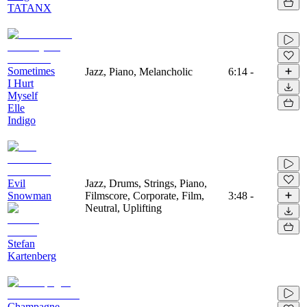
TATANX
Sometimes
Jazz, Piano, Melancholic
6:14
-
I Hurt
Myself
Elle
Indigo
Evil
Jazz, Drums, Strings, Piano,
Snowman
Filmscore, Corporate, Film,
3:48
-
Neutral, Uplifting
Stefan
Kartenberg
Champagne