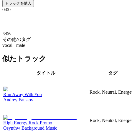
トラックを購入
0:00
3:06
その他のタグ
vocal - male
似たトラック
タイトル
タグ
Rock, Neutral, Energet
Run Away With You
Andrey Faustov
Rock, Neutral, Energet
High Energy Rock Promo
Osynthw Background Music