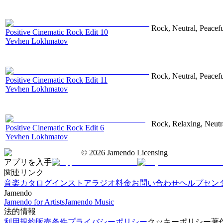
Rock, Neutral, Peacef
Positive Cinematic Rock Edit 10
Yevhen Lokhmatov
Rock, Neutral, Peacef
Positive Cinematic Rock Edit 11
Yevhen Lokhmatov
Rock, Relaxing, Neutr
Positive Cinematic Rock Edit 6
Yevhen Lokhmatov
©
2026
Jamendo Licensing
アプリを入手
関連リンク
音楽カタログ
インストアラジオ
料金
お問い合わせ
ヘルプセン
Jamendo
Jamendo for Artists
Jamendo Music
法的情報
利用規約
販売条件
プライバシーポリシー
クッキーポリシー
著