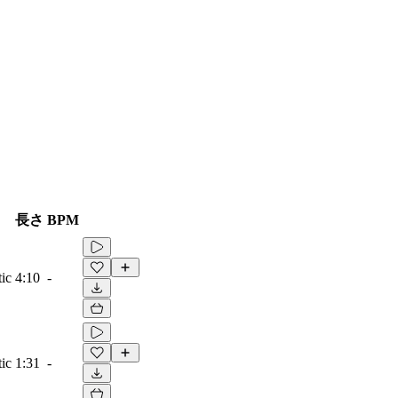
長さ
BPM
ic
4:10
-
ic
1:31
-