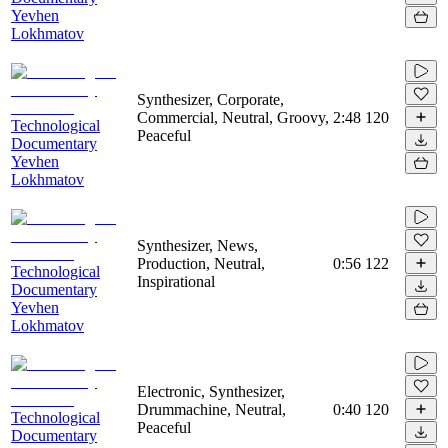
Yevhen
Lokhmatov
Synthesizer, Corporate,
Commercial, Neutral, Groovy,
2:48
120
Technological
Peaceful
Documentary
Yevhen
Lokhmatov
Synthesizer, News,
Production, Neutral,
0:56
122
Technological
Inspirational
Documentary
Yevhen
Lokhmatov
Electronic, Synthesizer,
Drummachine, Neutral,
0:40
120
Technological
Peaceful
Documentary