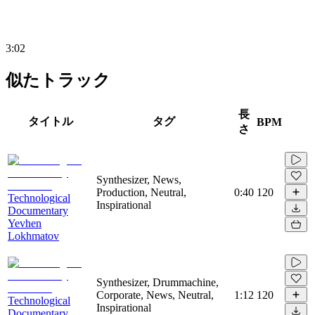
3:02
似たトラック
長
タイトル
タグ
BPM
さ
Synthesizer, News,
Production, Neutral,
0:40
120
Technological
Inspirational
Documentary
Yevhen
Lokhmatov
Synthesizer, Drummachine,
Corporate, News, Neutral,
1:12
120
Technological
Inspirational
Documentary