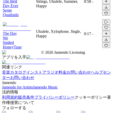
The Best
Strings, Ukulele, Summer,
0:58
-
Day Ever
Happy
Serge
Quadrado
Ukulele, Xylophone, Jingle,
The Day
0:17
-
Happy
We
Smiled
HoneyTune
©
2026
Jamendo Licensing
アプリを入手
関連リンク
音楽カタログ
インストアラジオ
料金
お問い合わせ
ヘルプセン
ター
お問い合わせ
Jamendo
Jamendo for Artists
Jamendo Music
法的情報
利用規約
販売条件
プライバシーポリシー
クッキーポリシー
著
作権侵害について
フォローする