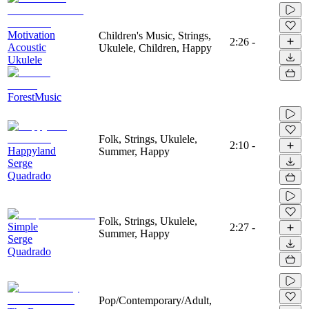
Motivation
Children's Music, Strings,
2:26
-
Acoustic
Ukulele, Children, Happy
Ukulele
ForestMusic
Folk, Strings, Ukulele,
2:10
-
Happyland
Summer, Happy
Serge
Quadrado
Folk, Strings, Ukulele,
Simple
2:27
-
Summer, Happy
Serge
Quadrado
Pop/Contemporary/Adult,