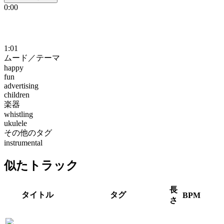
0:00
1:01
ムード／テーマ
happy
fun
advertising
children
楽器
whistling
ukulele
その他のタグ
instrumental
似たトラック
長
タイトル
タグ
BPM
さ