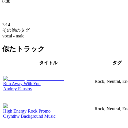
0:00
3:14
その他のタグ
vocal - male
似たトラック
タイトル
タグ
Rock, Neutral, En
Run Away With You
Andrey Faustov
Rock, Neutral, En
High Energy Rock Promo
Osynthw Background Music