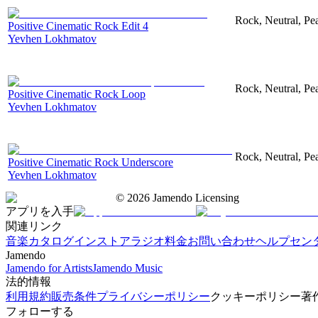
Rock, Neutral, Pe
Positive Cinematic Rock Edit 4
Yevhen Lokhmatov
Rock, Neutral, Pe
Positive Cinematic Rock Loop
Yevhen Lokhmatov
Rock, Neutral, Pe
Positive Cinematic Rock Underscore
Yevhen Lokhmatov
©
2026
Jamendo Licensing
アプリを入手
関連リンク
音楽カタログ
インストアラジオ
料金
お問い合わせ
ヘルプセン
Jamendo
Jamendo for Artists
Jamendo Music
法的情報
利用規約
販売条件
プライバシーポリシー
クッキーポリシー
著
フォローする