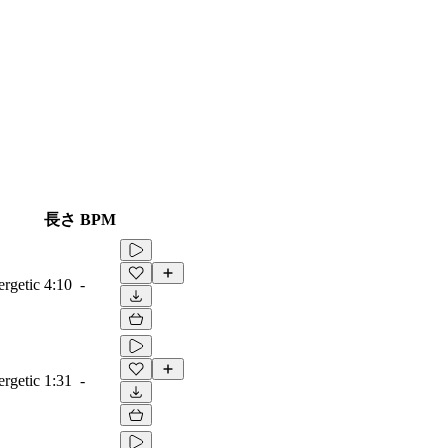
長さ
BPM
ergetic
4:10
-
ergetic
1:31
-