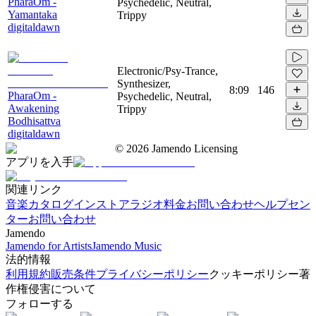
PharaOm -
Psychedelic, Neutral,
Yamantaka
Trippy
digitaldawn
Electronic/Psy-Trance,
Synthesizer,
8:09
146
PharaOm -
Psychedelic, Neutral,
Awakening
Trippy
Bodhisattva
digitaldawn
©
2026
Jamendo Licensing
アプリを入手
関連リンク
音楽カタログ
インストアラジオ
料金
お問い合わせ
ヘルプセン
ター
お問い合わせ
Jamendo
Jamendo for Artists
Jamendo Music
法的情報
利用規約
販売条件
プライバシーポリシー
クッキーポリシー
著
作権侵害について
フォローする