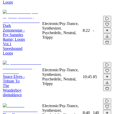
Loops
Electronic/Psy-Trance,
Dark
Synthesizer,
Zenonesque -
8:22
-
Psychedelic, Neutral,
Psy Samples
Trippy
&amp; Loops
Vol.1
Speedsound
Loops
Electronic/Psy-Trance,
Synthesizer,
Space Elves -
10:45
85
Psychedelic, Neutral,
Tribute To
Trippy
The
Wonderboy
digitaldawn
Electronic/Psy-Trance,
Synthesizer,
8:40
140