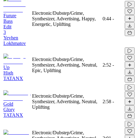
Electronic/Dubstep/Grime,
Furure
Synthesizer, Advertising, Happy,
0:44
-
Bass
Energetic, Uplifting
Edit
3
Yevhen
Lokhmatov
Electronic/Dubstep/Grime,
Synthesizer, Advertising, Neutral,
2:52
-
Up
Epic, Uplifting
High
TATANX
Electronic/Dubstep/Grime,
Synthesizer, Advertising, Neutral,
2:58
-
Gold
Uplifting
Glory
TATANX
Electronic/Dubstep/Grime,