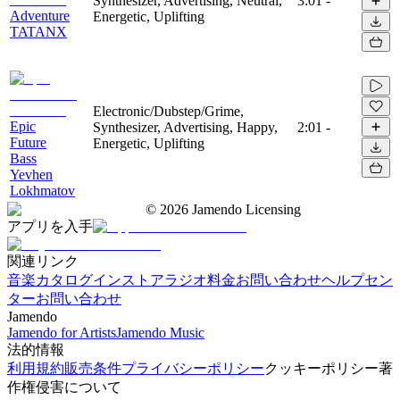
Synthesizer, Advertising, Neutral,
3:01
-
Adventure
Energetic, Uplifting
TATANX
Electronic/Dubstep/Grime,
Epic
Synthesizer, Advertising, Happy,
2:01
-
Future
Energetic, Uplifting
Bass
Yevhen
Lokhmatov
©
2026
Jamendo Licensing
アプリを入手
関連リンク
音楽カタログ
インストアラジオ
料金
お問い合わせ
ヘルプセン
ター
お問い合わせ
Jamendo
Jamendo for Artists
Jamendo Music
法的情報
利用規約
販売条件
プライバシーポリシー
クッキーポリシー
著
作権侵害について