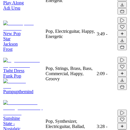
Energetic
Play Along
Adi Ursu
Pop, Electricguitar, Happy,
New Pop
3:49
-
Energetic
Star
Jackson
Frost
Pop, Strings, Brass, Bass,
Tight Dress
Commercial, Happy,
2:09
-
Funk Pop
Groovy
Pumpupthemind
Sunshine
Pop, Synthesizer,
State -
Electricguitar, Ballad,
3:28
-
Nostalgic