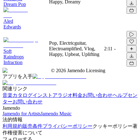
Happy, Dreamy
Dream Pop
Aled
Edwards
Pop, Electricguitar,
Electroamplified, Vlog,
2:11
-
Soft
Happy, Upbeat, Uplifting
Raindrops
Infraction
©
2026
Jamendo Licensing
アプリを入手
関連リンク
音楽カタログ
インストアラジオ
料金
お問い合わせ
ヘルプセン
ター
お問い合わせ
Jamendo
Jamendo for Artists
Jamendo Music
法的情報
利用規約
販売条件
プライバシーポリシー
クッキーポリシー
著
作権侵害について
フォローする