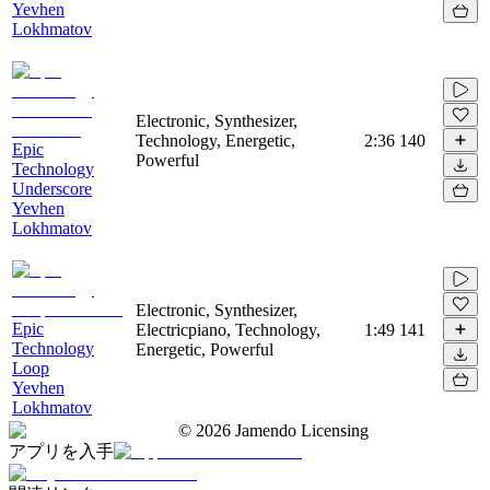
Yevhen
Lokhmatov
Electronic, Synthesizer,
Technology, Energetic,
2:36
140
Epic
Powerful
Technology
Underscore
Yevhen
Lokhmatov
Electronic, Synthesizer,
Epic
Electricpiano, Technology,
1:49
141
Technology
Energetic, Powerful
Loop
Yevhen
Lokhmatov
©
2026
Jamendo Licensing
アプリを入手