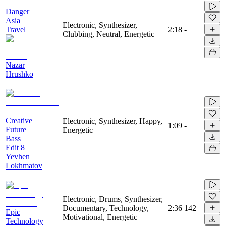
Danger
Asia
Electronic, Synthesizer,
Travel
2:18
-
Clubbing, Neutral, Energetic
Nazar
Hrushko
Creative
Electronic, Synthesizer, Happy,
1:09
-
Future
Energetic
Bass
Edit 8
Yevhen
Lokhmatov
Electronic, Drums, Synthesizer,
Documentary, Technology,
2:36
142
Epic
Motivational, Energetic
Technology