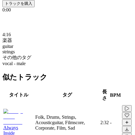
トラックを購入
0:00
4:16
楽器
guitar
strings
その他のタグ
vocal - male
似たトラック
長
タイトル
タグ
BPM
さ
Folk, Drums, Strings,
Acousticguitar, Filmscore,
2:32
-
Always
Corporate, Film, Sad
Inside