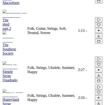
Macroform
The
shed
part 2
Folk, Guitar, Strings, Soft,
1:13
-
Neutral, Serene
The
Southern
Society
Folk, Strings, Ukulele, Summer,
2:27
-
Simple
Happy
Serge
Quadrado
Folk, Strings, Ukulele, Summer,
2:10
-
Happyland
Happy
Serge