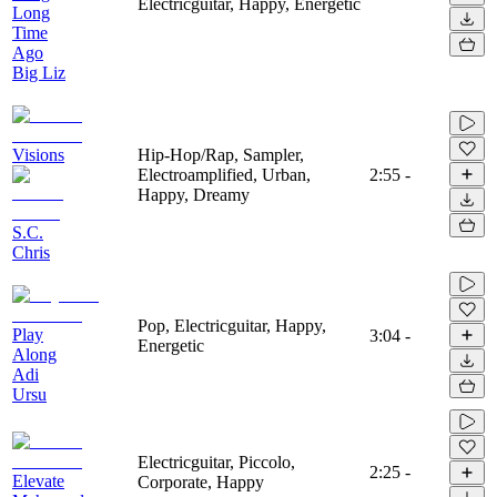
Electricguitar, Happy, Energetic
Long
Time
Ago
Big Liz
Visions
Hip-Hop/Rap, Sampler,
Electroamplified, Urban,
2:55
-
Happy, Dreamy
S.C.
Chris
Pop, Electricguitar, Happy,
Play
3:04
-
Energetic
Along
Adi
Ursu
Electricguitar, Piccolo,
2:25
-
Elevate
Corporate, Happy