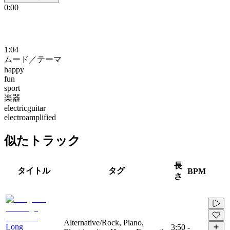
0:00
1:04
ムード／テーマ
happy
fun
sport
楽器
electricguitar
electroamplified
似たトラック
長
タイトル
タグ
BPM
さ
Alternative/Rock, Piano,
Long
3:50
-