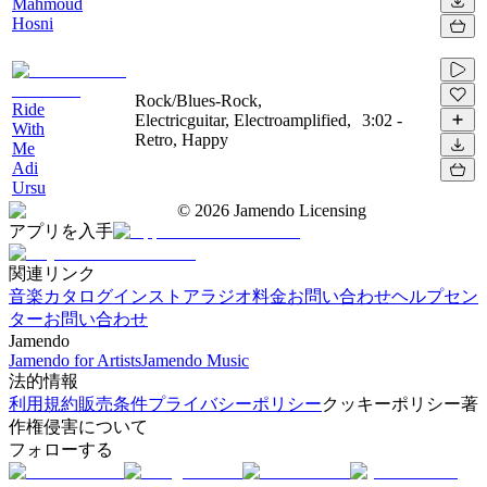
Mahmoud
Hosni
Rock/Blues-Rock,
Ride
Electricguitar, Electroamplified,
3:02
-
With
Retro, Happy
Me
Adi
Ursu
©
2026
Jamendo Licensing
アプリを入手
関連リンク
音楽カタログ
インストアラジオ
料金
お問い合わせ
ヘルプセン
ター
お問い合わせ
Jamendo
Jamendo for Artists
Jamendo Music
法的情報
利用規約
販売条件
プライバシーポリシー
クッキーポリシー
著
作権侵害について
フォローする