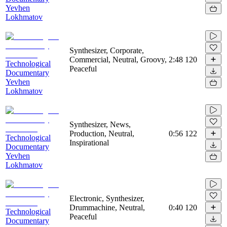
Yevhen
Lokhmatov
Synthesizer, Corporate,
Commercial, Neutral, Groovy,
2:48
120
Technological
Peaceful
Documentary
Yevhen
Lokhmatov
Synthesizer, News,
Production, Neutral,
0:56
122
Technological
Inspirational
Documentary
Yevhen
Lokhmatov
Electronic, Synthesizer,
Drummachine, Neutral,
0:40
120
Technological
Peaceful
Documentary