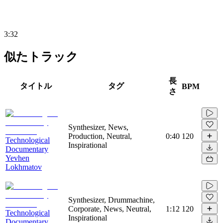
3:32
似たトラック
長
タイトル
タグ
BPM
さ
Synthesizer, News,
Production, Neutral,
0:40
120
Technological
Inspirational
Documentary
Yevhen
Lokhmatov
Synthesizer, Drummachine,
Corporate, News, Neutral,
1:12
120
Technological
Inspirational
Documentary