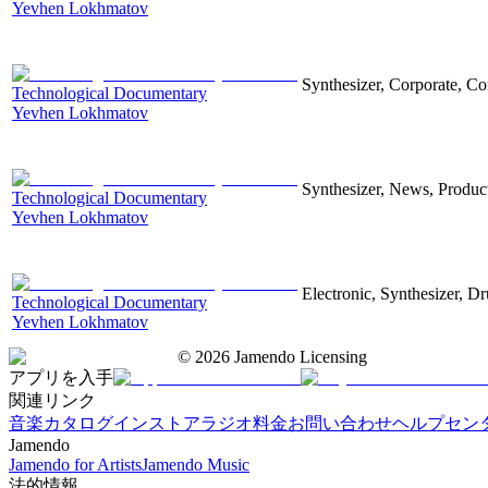
Yevhen Lokhmatov
Synthesizer, Corporate, Co
Technological Documentary
Yevhen Lokhmatov
Synthesizer, News, Producti
Technological Documentary
Yevhen Lokhmatov
Electronic, Synthesizer, D
Technological Documentary
Yevhen Lokhmatov
©
2026
Jamendo Licensing
アプリを入手
関連リンク
音楽カタログ
インストアラジオ
料金
お問い合わせ
ヘルプセン
Jamendo
Jamendo for Artists
Jamendo Music
法的情報