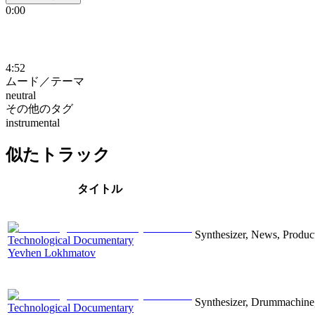
0:00
4:52
ムード／テーマ
neutral
その他のタグ
instrumental
似たトラック
タイトル
Synthesizer, News, Producti
Technological Documentary
Yevhen Lokhmatov
Synthesizer, Drummachine, 
Technological Documentary