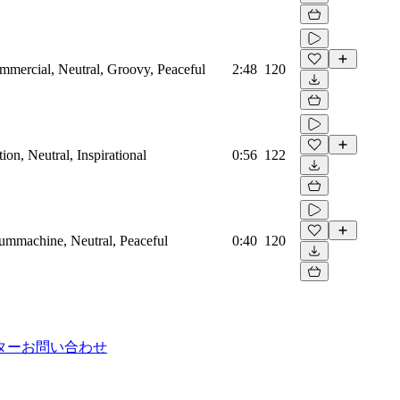
mmercial, Neutral, Groovy, Peaceful
2:48
120
on, Neutral, Inspirational
0:56
122
rummachine, Neutral, Peaceful
0:40
120
ター
お問い合わせ