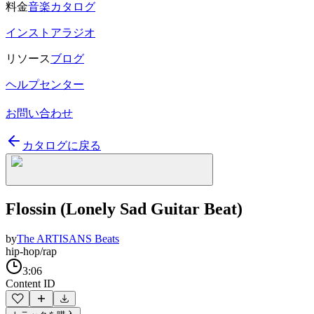
料金
音楽カタログ
インストアラジオ
リソース
ブログ
ヘルプセンター
お問い合わせ
カタログに戻る
Flossin (Lonely Sad Guitar Beat)
by
The ARTISANS Beats
hip-hop/rap
3:06
Content ID