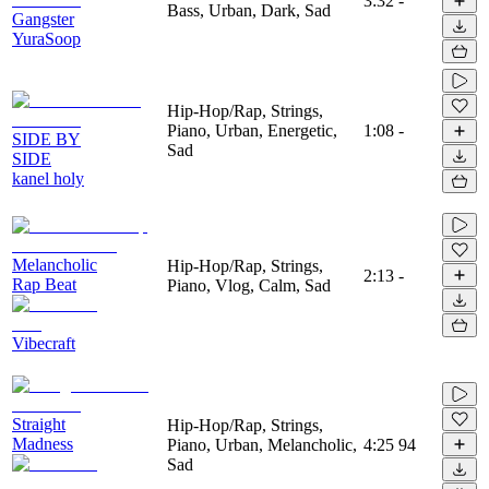
3:32
-
Bass, Urban, Dark, Sad
Gangster
YuraSoop
Hip-Hop/Rap, Strings,
Piano, Urban, Energetic,
1:08
-
SIDE BY
Sad
SIDE
kanel holy
Melancholic
Hip-Hop/Rap, Strings,
2:13
-
Rap Beat
Piano, Vlog, Calm, Sad
Vibecraft
Straight
Hip-Hop/Rap, Strings,
Madness
Piano, Urban, Melancholic,
4:25
94
Sad