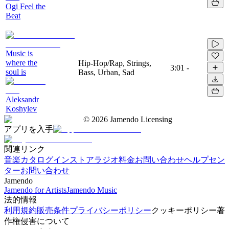
Ogi Feel the
Beat
Music is
where the
Hip-Hop/Rap, Strings,
3:01
-
soul is
Bass, Urban, Sad
Aleksandr
Koshylev
©
2026
Jamendo Licensing
アプリを入手
関連リンク
音楽カタログ
インストアラジオ
料金
お問い合わせ
ヘルプセン
ター
お問い合わせ
Jamendo
Jamendo for Artists
Jamendo Music
法的情報
利用規約
販売条件
プライバシーポリシー
クッキーポリシー
著
作権侵害について