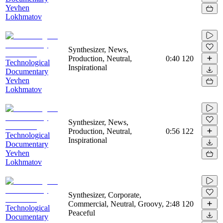
Yevhen
Lokhmatov
Synthesizer, News,
Production, Neutral,
0:40
120
Technological
Inspirational
Documentary
Yevhen
Lokhmatov
Synthesizer, News,
Production, Neutral,
0:56
122
Technological
Inspirational
Documentary
Yevhen
Lokhmatov
Synthesizer, Corporate,
Commercial, Neutral, Groovy,
2:48
120
Technological
Peaceful
Documentary