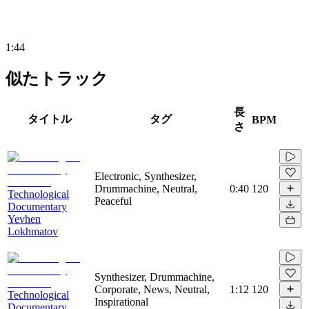
1:44
似たトラック
長
タイトル
タグ
BPM
さ
Electronic, Synthesizer,
Drummachine, Neutral,
0:40
120
Technological
Peaceful
Documentary
Yevhen
Lokhmatov
Synthesizer, Drummachine,
Corporate, News, Neutral,
1:12
120
Technological
Inspirational
Documentary