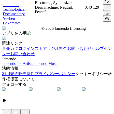
Electronic, Synthesizer,
Drummachine, Neutral,
0:40
120
Technological
Peaceful
Documentary
Yevhen
Lokhmatov
©
2026
Jamendo Licensing
アプリを入手
関連リンク
音楽カタログ
インストアラジオ
料金
お問い合わせ
ヘルプセン
ター
お問い合わせ
Jamendo
Jamendo for Artists
Jamendo Music
法的情報
利用規約
販売条件
プライバシーポリシー
クッキーポリシー
著
作権侵害について
フォローする