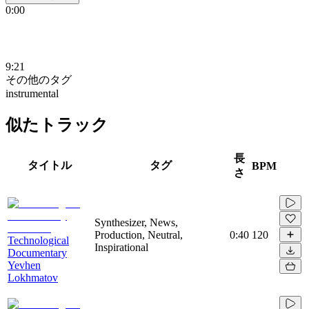
0:00
9:21
その他のタグ
instrumental
似たトラック
長
タイトル
タグ
BPM
さ
Synthesizer, News,
Production, Neutral,
0:40
120
Technological
Inspirational
Documentary
Yevhen
Lokhmatov