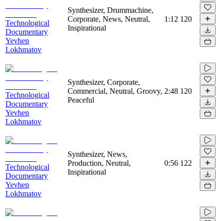
Synthesizer, Drummachine,
Corporate, News, Neutral,
1:12
120
Technological
Inspirational
Documentary
Yevhen
Lokhmatov
Synthesizer, Corporate,
Commercial, Neutral, Groovy,
2:48
120
Technological
Peaceful
Documentary
Yevhen
Lokhmatov
Synthesizer, News,
Production, Neutral,
0:56
122
Technological
Inspirational
Documentary
Yevhen
Lokhmatov