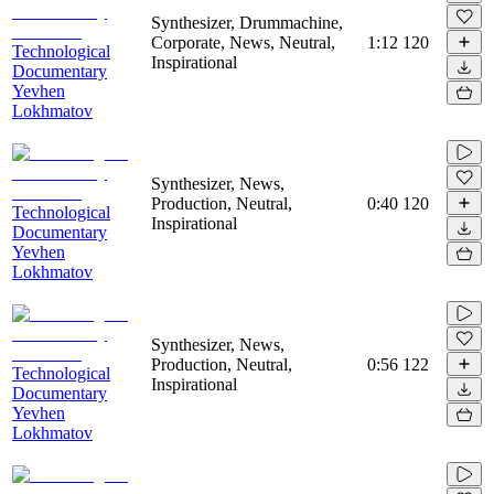
Synthesizer, Drummachine,
Corporate, News, Neutral,
1:12
120
Technological
Inspirational
Documentary
Yevhen
Lokhmatov
Synthesizer, News,
Production, Neutral,
0:40
120
Technological
Inspirational
Documentary
Yevhen
Lokhmatov
Synthesizer, News,
Production, Neutral,
0:56
122
Technological
Inspirational
Documentary
Yevhen
Lokhmatov