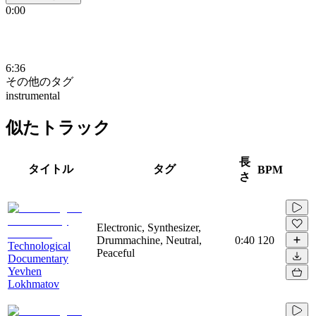
0:00
6:36
その他のタグ
instrumental
似たトラック
長
タイトル
タグ
BPM
さ
Electronic, Synthesizer,
Drummachine, Neutral,
0:40
120
Technological
Peaceful
Documentary
Yevhen
Lokhmatov