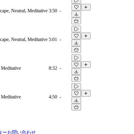
ape, Neutral, Meditative
3:50
-
ape, Neutral, Meditative
5:01
-
 Meditative
8:32
-
 Meditative
4:50
-
ター
お問い合わせ