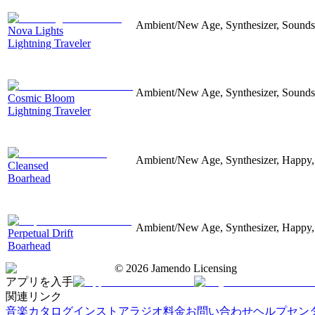
Ambient/New Age, Synthesizer, Soundsc
Nova Lights
Lightning Traveler
Ambient/New Age, Synthesizer, Soundsc
Cosmic Bloom
Lightning Traveler
Ambient/New Age, Synthesizer, Happy,
Cleansed
Boarhead
Ambient/New Age, Synthesizer, Happy,
Perpetual Drift
Boarhead
©
2026
Jamendo Licensing
アプリを入手
関連リンク
音楽カタログ
インストアラジオ
料金
お問い合わせ
ヘルプセン