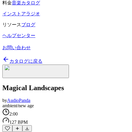
料金
音楽カタログ
インストアラジオ
リソース
ブログ
ヘルプセンター
お問い合わせ
カタログに戻る
Magical Landscapes
by
AudioPanda
ambient/new age
2:00
127 BPM