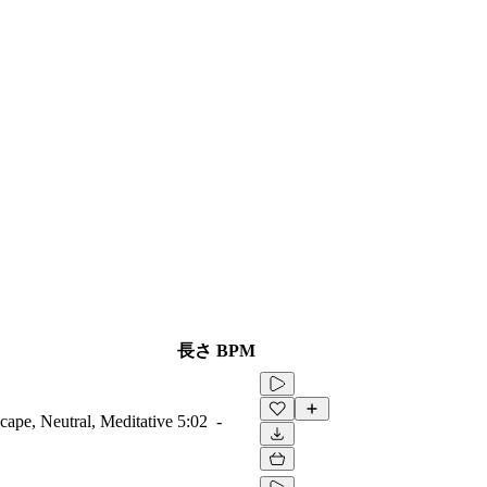
長さ
BPM
ape, Neutral, Meditative
5:02
-