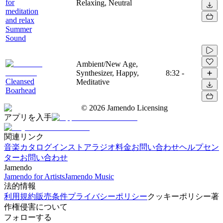
for
Relaxing, Neutral
meditation
and relax
Summer
Sound
Ambient/New Age,
Synthesizer, Happy,
8:32
-
Cleansed
Meditative
Boarhead
©
2026
Jamendo Licensing
アプリを入手
関連リンク
音楽カタログ
インストアラジオ
料金
お問い合わせ
ヘルプセン
ター
お問い合わせ
Jamendo
Jamendo for Artists
Jamendo Music
法的情報
利用規約
販売条件
プライバシーポリシー
クッキーポリシー
著
作権侵害について
フォローする