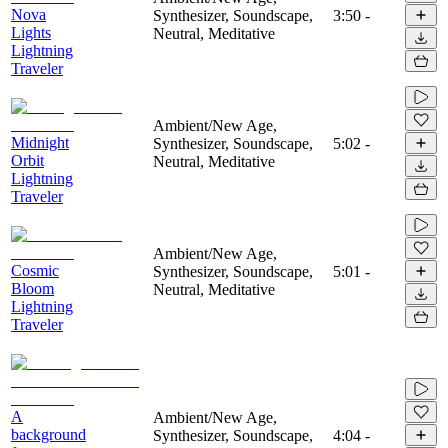
Nova
Synthesizer, Soundscape,
3:50
-
Lights
Neutral, Meditative
Lightning
Traveler
Ambient/New Age,
Midnight
Synthesizer, Soundscape,
5:02
-
Orbit
Neutral, Meditative
Lightning
Traveler
Ambient/New Age,
Cosmic
Synthesizer, Soundscape,
5:01
-
Bloom
Neutral, Meditative
Lightning
Traveler
A
Ambient/New Age,
background
Synthesizer, Soundscape,
4:04
-