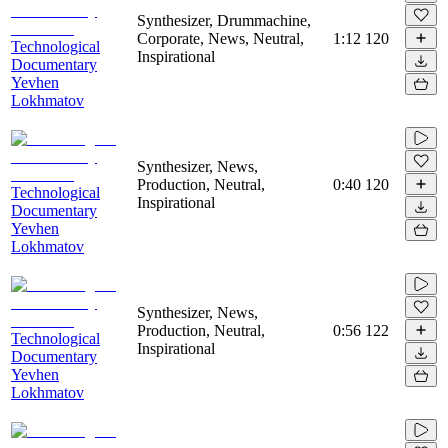
Synthesizer, Drummachine,
Corporate, News, Neutral,
1:12
120
Technological
Inspirational
Documentary
Yevhen
Lokhmatov
Synthesizer, News,
Production, Neutral,
0:40
120
Technological
Inspirational
Documentary
Yevhen
Lokhmatov
Synthesizer, News,
Production, Neutral,
0:56
122
Technological
Inspirational
Documentary
Yevhen
Lokhmatov