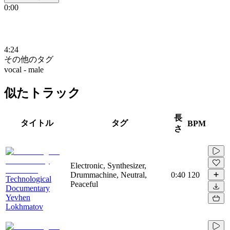
0:00
4:24
その他のタグ
vocal - male
似たトラック
長
タイトル
タグ
BPM
さ
Electronic, Synthesizer,
Drummachine, Neutral,
0:40
120
Technological
Peaceful
Documentary
Yevhen
Lokhmatov