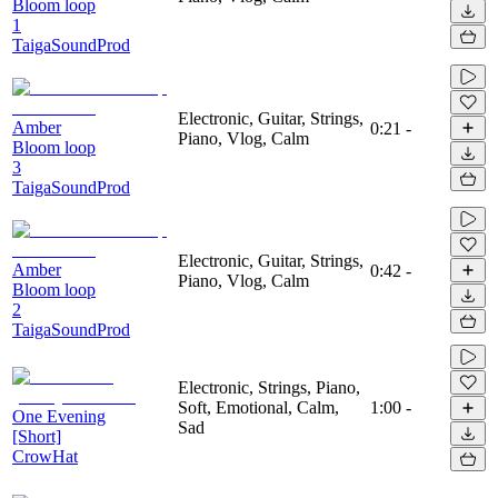
Bloom loop
1
TaigaSoundProd
Electronic, Guitar, Strings,
Amber
0:21
-
Piano, Vlog, Calm
Bloom loop
3
TaigaSoundProd
Electronic, Guitar, Strings,
Amber
0:42
-
Piano, Vlog, Calm
Bloom loop
2
TaigaSoundProd
Electronic, Strings, Piano,
Soft, Emotional, Calm,
1:00
-
One Evening
Sad
[Short]
CrowHat