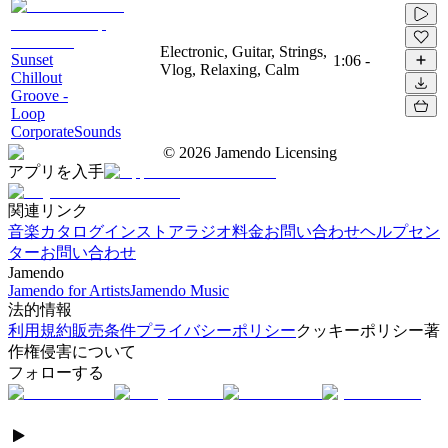
Electronic, Guitar, Strings,
Sunset
1:06
-
Vlog, Relaxing, Calm
Chillout
Groove -
Loop
CorporateSounds
©
2026
Jamendo Licensing
アプリを入手
関連リンク
音楽カタログ
インストアラジオ
料金
お問い合わせ
ヘルプセン
ター
お問い合わせ
Jamendo
Jamendo for Artists
Jamendo Music
法的情報
利用規約
販売条件
プライバシーポリシー
クッキーポリシー
著
作権侵害について
フォローする