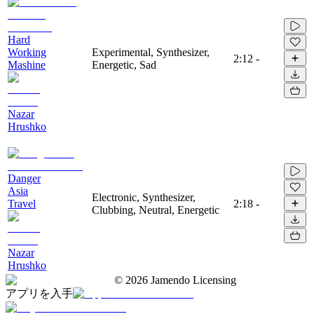
Hard
Working
Experimental, Synthesizer,
2:12
-
Mashine
Energetic, Sad
Nazar
Hrushko
Danger
Asia
Electronic, Synthesizer,
Travel
2:18
-
Clubbing, Neutral, Energetic
Nazar
Hrushko
©
2026
Jamendo Licensing
アプリを入手