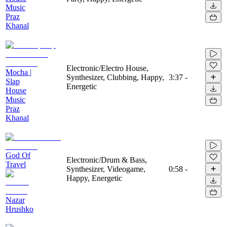
Music
Praz
Khanal
Electronic/Electro House,
Mocha |
Synthesizer, Clubbing, Happy,
3:37
-
Slap
Energetic
House
Music
Praz
Khanal
God Of
Electronic/Drum & Bass,
Travel
Synthesizer, Videogame,
0:58
-
Happy, Energetic
Nazar
Hrushko