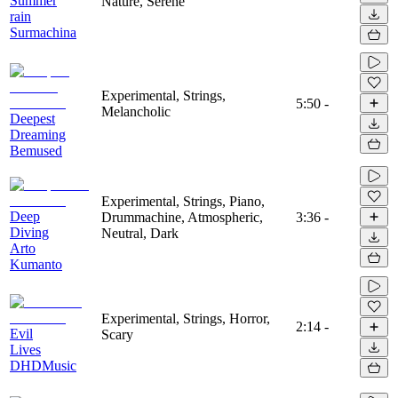
Summer
Nature, Serene
rain
Surmachina
Experimental, Strings,
5:50
-
Melancholic
Deepest
Dreaming
Bemused
Experimental, Strings, Piano,
Deep
Drummachine, Atmospheric,
3:36
-
Diving
Neutral, Dark
Arto
Kumanto
Experimental, Strings, Horror,
2:14
-
Evil
Scary
Lives
DHDMusic