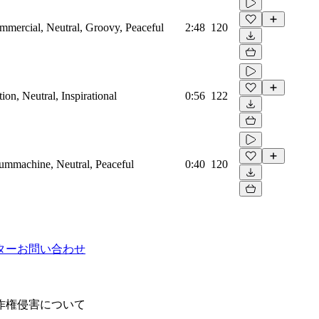
mmercial, Neutral, Groovy, Peaceful
2:48
120
on, Neutral, Inspirational
0:56
122
rummachine, Neutral, Peaceful
0:40
120
ター
お問い合わせ
作権侵害について