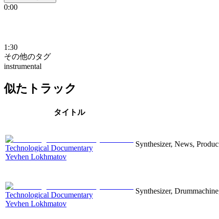
0:00
1:30
その他のタグ
instrumental
似たトラック
タイトル
Synthesizer, News, Producti
Technological Documentary
Yevhen Lokhmatov
Synthesizer, Drummachine, 
Technological Documentary
Yevhen Lokhmatov