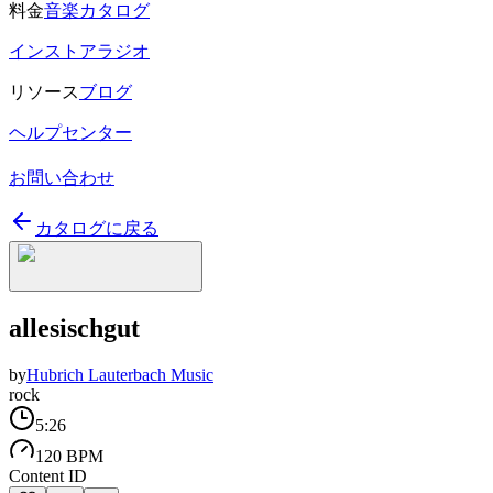
料金
音楽カタログ
インストアラジオ
リソース
ブログ
ヘルプセンター
お問い合わせ
カタログに戻る
allesischgut
by
Hubrich Lauterbach Music
rock
5:26
120 BPM
Content ID