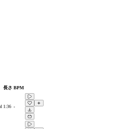
長さ
BPM
ul
1:36
-