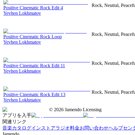
Rock, Neutral, Peacef
Positive Cinematic Rock Edit 4
Yevhen Lokhmatov
Rock, Neutral, Peacef
Positive Cinematic Rock Loop
Yevhen Lokhmatov
Rock, Neutral, Peacef
Positive Cinematic Rock Edit 11
Yevhen Lokhmatov
Rock, Neutral, Peacef
Positive Cinematic Rock Edit 13
Yevhen Lokhmatov
©
2026
Jamendo Licensing
アプリを入手
関連リンク
音楽カタログ
インストアラジオ
料金
お問い合わせ
ヘルプセン
Jamendo