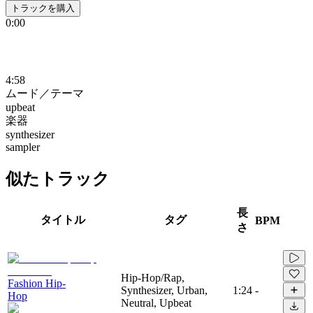
トラックを購入
0:00
4:58
ムード／テーマ
upbeat
楽器
synthesizer
sampler
似たトラック
長
タイトル
タグ
BPM
さ
Hip-Hop/Rap,
Fashion Hip-
Synthesizer, Urban,
1:24
-
Hop
Neutral, Upbeat