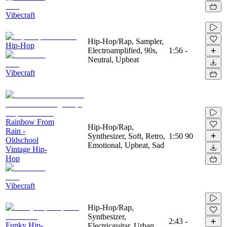
Vibecraft
Hip-Hop/Rap, Sampler,
Hip-Hop
Electroamplified, 90s,
1:56
-
Neutral, Upbeat
Vibecraft
Rainbow From
Hip-Hop/Rap,
Rain -
Synthesizer, Soft, Retro,
1:50
90
Oldschool
Emotional, Upbeat, Sad
Vintage Hip-
Hop
Vibecraft
Hip-Hop/Rap,
Synthesizer,
2:43
-
Funky Hip-
Electricguitar, Urban,