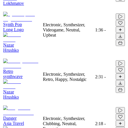
Lokhmatov
Synth Pop
Electronic, Synthesizer,
Long Logo
Videogame, Neutral,
1:36
-
Upbeat
Nazar
Hrushko
Retro
Electronic, Synthesizer,
synthwave
2:31
-
Retro, Happy, Nostalgic
Nazar
Hrushko
Danger
Electronic, Synthesizer,
Asia Travel
Clubbing, Neutral,
2:18
-