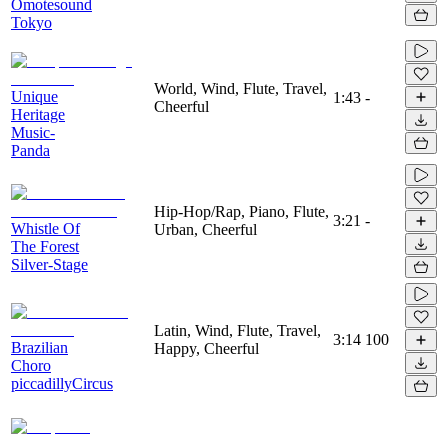
Omotesound
Tokyo
World, Wind, Flute, Travel,
Unique
1:43
-
Cheerful
Heritage
Music-
Panda
Hip-Hop/Rap, Piano, Flute,
3:21
-
Whistle Of
Urban, Cheerful
The Forest
Silver-Stage
Latin, Wind, Flute, Travel,
3:14
100
Brazilian
Happy, Cheerful
Choro
piccadillyCircus