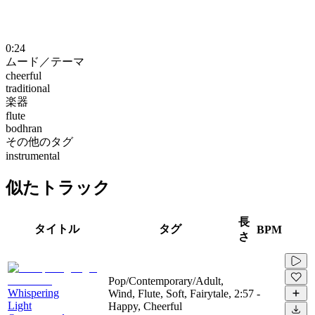
0:24
ムード／テーマ
cheerful
traditional
楽器
flute
bodhran
その他のタグ
instrumental
似たトラック
長
タイトル
タグ
BPM
さ
Pop/Contemporary/Adult,
Whispering
Wind, Flute, Soft, Fairytale,
2:57
-
Light
Happy, Cheerful