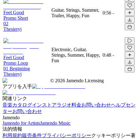
Guitar, Strings, Summer,
Feel Good
0:56
-
Trailer, Happy, Fun
Promo Short
02
Thesieryj
Electronic, Guitar,
Strings, Summer, Happy,
0:48
-
Feel Good
Fun
Promo Loop
01 Beginning
Thesieryj
©
2026
Jamendo Licensing
アプリを入手
関連リンク
音楽カタログ
インストアラジオ
料金
お問い合わせ
ヘルプセン
ター
お問い合わせ
Jamendo
Jamendo for Artists
Jamendo Music
法的情報
利用規約
販売条件
プライバシーポリシー
クッキーポリシー
著