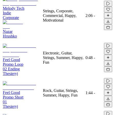
Melody Tech
Strings, Corporate,
Indie
Commercial, Happy,
2:06
-
Corporate
Motivational
Nazar
Hrushko
Electronic, Guitar,
Strings, Summer, Happy,
0:48
-
Feel Good
Fun
Promo Loop
02 Ending
Thesieryj
Rock, Guitar, Strings,
Feel Good
1:44
-
Summer, Happy, Fun
Promo Short
01
Thesieryj