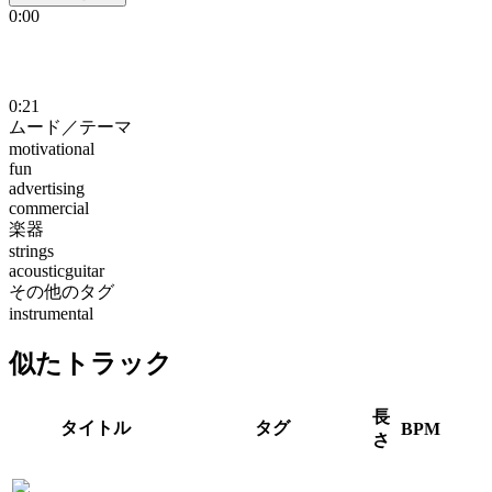
0:00
0:21
ムード／テーマ
motivational
fun
advertising
commercial
楽器
strings
acousticguitar
その他のタグ
instrumental
似たトラック
長
タイトル
タグ
BPM
さ