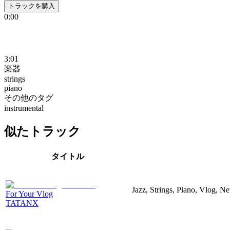
トラックを購入
0:00
3:01
楽器
strings
piano
その他のタグ
instrumental
似たトラック
タイトル
Jazz, Strings, Piano, Vlog, N
For Your Vlog
TATANX