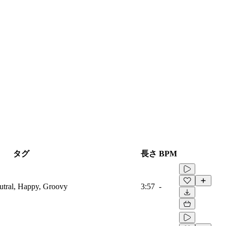
タグ
長さ
BPM
eutral, Happy, Groovy
3:57
-