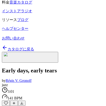
料金
音楽カタログ
インストアラジオ
リソース
ブログ
ヘルプセンター
お問い合わせ
カタログに戻る
Early days, early tears
by
Régis V. Gronoff
jazz
3:01
141 BPM