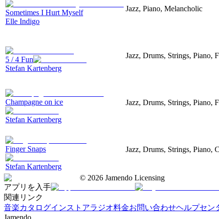
Jazz, Piano, Melancholic
Sometimes I Hurt Myself
Elle Indigo
Jazz, Drums, Strings, Piano, 
5 / 4 Fun
Stefan Kartenberg
Champagne on ice
Jazz, Drums, Strings, Piano, F
Stefan Kartenberg
Finger Snaps
Jazz, Drums, Strings, Piano, 
Stefan Kartenberg
©
2026
Jamendo Licensing
アプリを入手
関連リンク
音楽カタログ
インストアラジオ
料金
お問い合わせ
ヘルプセン
Jamendo