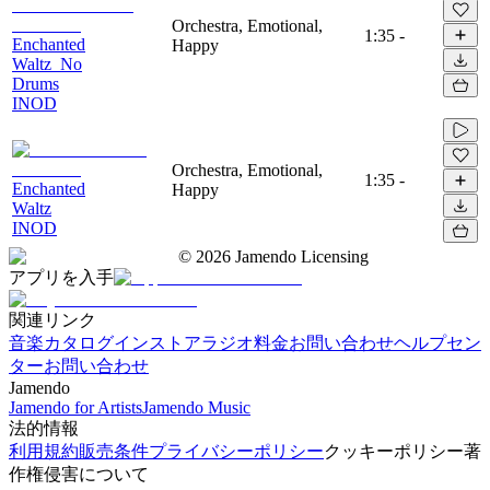
Orchestra, Emotional,
1:35
-
Enchanted
Happy
Waltz_No
Drums
INOD
Orchestra, Emotional,
1:35
-
Enchanted
Happy
Waltz
INOD
©
2026
Jamendo Licensing
アプリを入手
関連リンク
音楽カタログ
インストアラジオ
料金
お問い合わせ
ヘルプセン
ター
お問い合わせ
Jamendo
Jamendo for Artists
Jamendo Music
法的情報
利用規約
販売条件
プライバシーポリシー
クッキーポリシー
著
作権侵害について