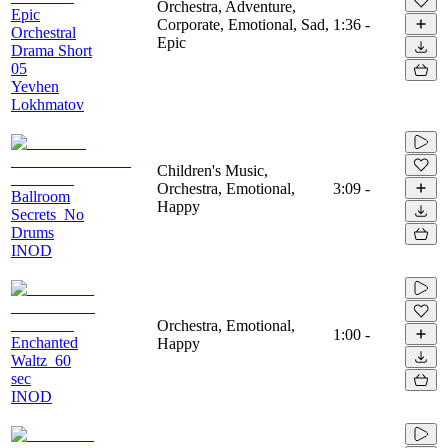
Orchestra, Adventure,
Epic
Corporate, Emotional, Sad,
1:36
-
Orchestral
Epic
Drama Short
05
Yevhen
Lokhmatov
Children's Music,
Orchestra, Emotional,
3:09
-
Ballroom
Happy
Secrets_No
Drums
INOD
Orchestra, Emotional,
1:00
-
Enchanted
Happy
Waltz_60
sec
INOD