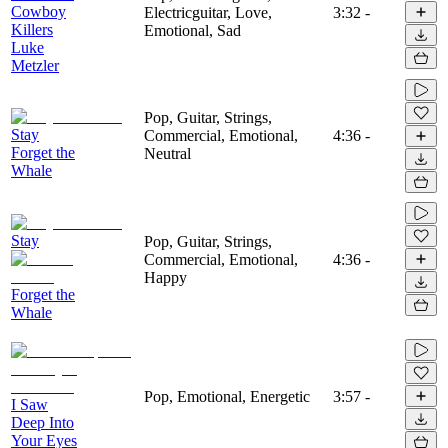
Cowboy
Electricguitar, Love,
3:32
-
Killers
Emotional, Sad
Luke
Metzler
Pop, Guitar, Strings,
Stay
Commercial, Emotional,
4:36
-
Forget the
Neutral
Whale
Stay
Pop, Guitar, Strings,
Commercial, Emotional,
4:36
-
Happy
Forget the
Whale
Pop, Emotional, Energetic
3:57
-
I Saw
Deep Into
Your Eyes