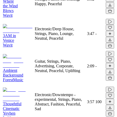
Where
Happy, Peaceful
the Wind
Blows
Wavit
Electronic/Deep House,
Strings, Piano, Lounge,
3:47
-
3AM in
Neutral, Peaceful
Venice
Wavit
Guitar, Strings, Piano,
Advertising, Corporate,
2:09
-
Ambient
Neutral, Peaceful, Uplifting
Background
ForestMusic
Electronic/Downtempo -
experimental, Strings, Piano,
3:57
100
Thoughtful
Abstract, Fashion, Peaceful,
Cinematic
Sad
Yevhen