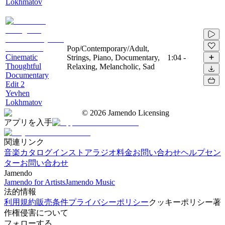
Lokhmatov
Pop/Contemporary/Adult,
Cinematic
Strings, Piano, Documentary,
1:04
-
Thoughtful
Relaxing, Melancholic, Sad
Documentary
Edit 2
Yevhen
Lokhmatov
©
2026
Jamendo Licensing
アプリを入手
関連リンク
音楽カタログ
インストアラジオ
料金
お問い合わせ
ヘルプセン
ター
お問い合わせ
Jamendo
Jamendo for Artists
Jamendo Music
法的情報
利用規約
販売条件
プライバシーポリシー
クッキーポリシー
著
作権侵害について
フォローする