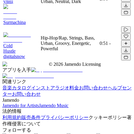
улиц
Urban, Neutral, Dark
Surmachina
Hip-Hop/Rap, Strings, Bass,
Urban, Groovy, Energetic,
0:51
-
Cold
Powerful
Hustle
digitalsnow
©
2026
Jamendo Licensing
アプリを入手
関連リンク
音楽カタログ
インストアラジオ
料金
お問い合わせ
ヘルプセン
ター
お問い合わせ
Jamendo
Jamendo for Artists
Jamendo Music
法的情報
利用規約
販売条件
プライバシーポリシー
クッキーポリシー
著
作権侵害について
フォローする