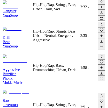
Hip-Hop/Rap, Strings, Bass,
3:32
-
Urban, Dark, Sad
Gangster
YuraSoop
Hip-Hop/Rap, Strings, Bass,
Urban, Neutral, Energetic,
2:35
-
Drill
Aggressive
Beat
YuraSoop
Hip-Hop/Rap, Bass,
1:58
-
Aggressive
Drummachine, Urban, Dark
Brazilian
Phonk
MokkaMusic
Дао
вечерних
Hip-Hop/Rap, Strings, Bass,
2:51
-