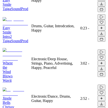
Easy
Happy
Smile
TaigaSoundProd
Drums, Guitar, Introdcution,
Easy
0:23
-
Happy
Smile
Intro2
TaigaSoundProd
Electronic/Deep House,
Where
Strings, Piano, Advertising,
3:02
-
the
Happy, Peaceful
Wind
Blows
Wavit
Electronic/Dance, Drums,
Jingle
2:52
-
Guitar, Happy
Bells
Chrissy