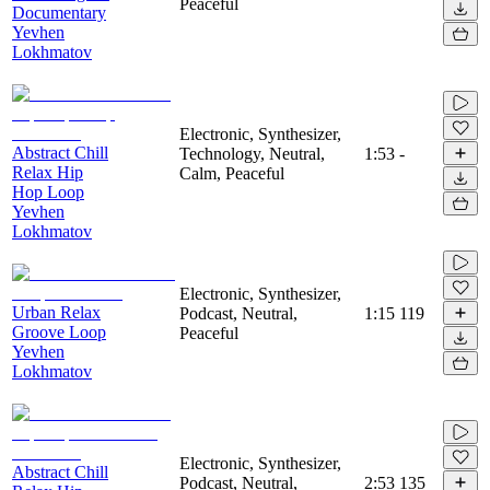
Peaceful
Documentary
Yevhen
Lokhmatov
Electronic, Synthesizer,
Abstract Chill
Technology, Neutral,
1:53
-
Relax Hip
Calm, Peaceful
Hop Loop
Yevhen
Lokhmatov
Electronic, Synthesizer,
Urban Relax
Podcast, Neutral,
1:15
119
Groove Loop
Peaceful
Yevhen
Lokhmatov
Electronic, Synthesizer,
Abstract Chill
Podcast, Neutral,
2:53
135