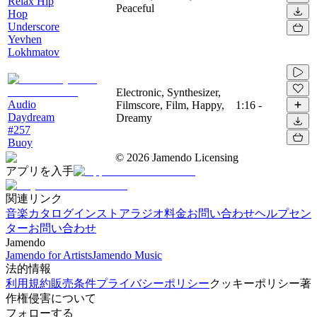
Relax Hip
Peaceful
Hop
Underscore
Yevhen
Lokhmatov
Electronic, Synthesizer,
Audio
Filmscore, Film, Happy,
1:16
-
Daydream
Dreamy
#257
Buoy
©
2026
Jamendo Licensing
アプリを入手
関連リンク
音楽カタログ
インストアラジオ
料金
お問い合わせ
ヘルプセン
ター
お問い合わせ
Jamendo
Jamendo for Artists
Jamendo Music
法的情報
利用規約
販売条件
プライバシーポリシー
クッキーポリシー
著
作権侵害について
フォローする