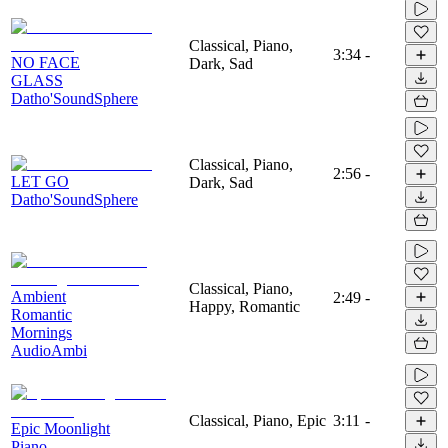
Classical, Piano,
3:34
-
NO FACE
Dark, Sad
GLASS
Datho'SoundSphere
Classical, Piano,
2:56
-
LET GO
Dark, Sad
Datho'SoundSphere
Classical, Piano,
Ambient
2:49
-
Happy, Romantic
Romantic
Mornings
AudioAmbi
Classical, Piano, Epic
3:11
-
Epic Moonlight
Piano