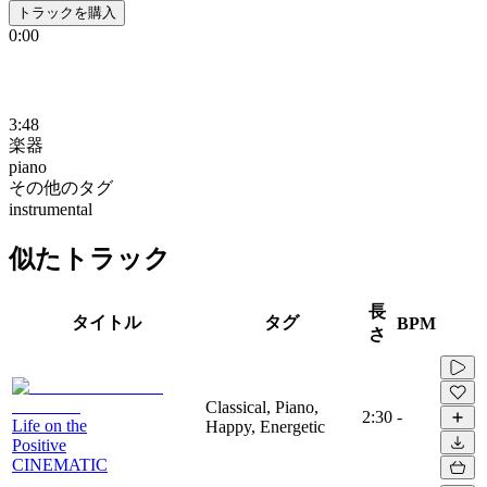
トラックを購入
0:00
3:48
楽器
piano
その他のタグ
instrumental
似たトラック
長
タイトル
タグ
BPM
さ
Classical, Piano,
2:30
-
Life on the
Happy, Energetic
Positive
CINEMATIC