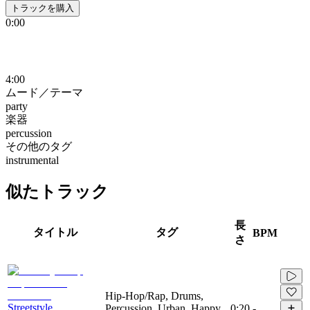
トラックを購入
0:00
4:00
ムード／テーマ
party
楽器
percussion
その他のタグ
instrumental
似たトラック
長
タイトル
タグ
BPM
さ
Hip-Hop/Rap, Drums,
Streetstyle
Percussion, Urban, Happy,
0:20
-