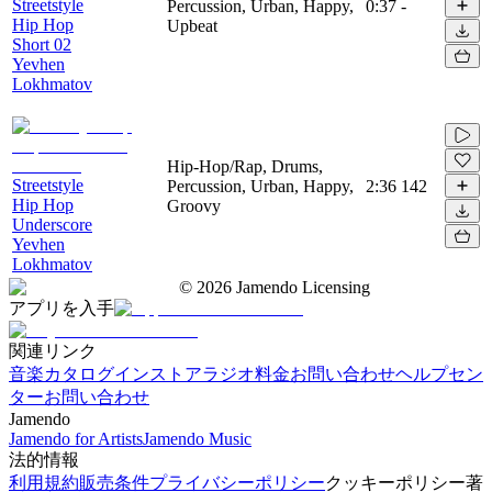
Streetstyle
Percussion, Urban, Happy,
0:37
-
Hip Hop
Upbeat
Short 02
Yevhen
Lokhmatov
Hip-Hop/Rap, Drums,
Streetstyle
Percussion, Urban, Happy,
2:36
142
Hip Hop
Groovy
Underscore
Yevhen
Lokhmatov
©
2026
Jamendo Licensing
アプリを入手
関連リンク
音楽カタログ
インストアラジオ
料金
お問い合わせ
ヘルプセン
ター
お問い合わせ
Jamendo
Jamendo for Artists
Jamendo Music
法的情報
利用規約
販売条件
プライバシーポリシー
クッキーポリシー
著