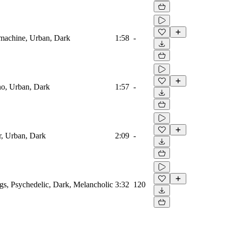
machine, Urban, Dark
1:58
-
no, Urban, Dark
1:57
-
r, Urban, Dark
2:09
-
gs, Psychedelic, Dark, Melancholic
3:32
120