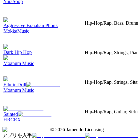
YuraSoop
Hip-Hop/Rap, Bass, Drum
Aggressive Brazilian Phonk
MokkaMusic
Dark Hip Hop
Hip-Hop/Rap, Strings, Pia
Moanum Music
Hip-Hop/Rap, Strings, Sita
Ethnic Drill
Moanum Music
Hip-Hop/Rap, Guitar, Strin
Sainted
HRCRX
©
2026
Jamendo Licensing
アプリを入手