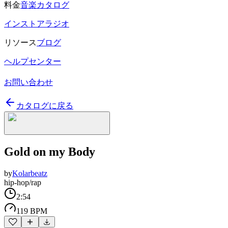
料金
音楽カタログ
インストアラジオ
リソース
ブログ
ヘルプセンター
お問い合わせ
カタログに戻る
Gold on my Body
by
Kolarbeatz
hip-hop/rap
2:54
119 BPM