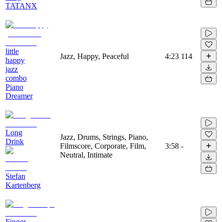
TATANX
little
Jazz, Happy, Peaceful
4:23
114
happy
jazz
combo
Piano
Dreamer
Long
Jazz, Drums, Strings, Piano,
Drink
Filmscore, Corporate, Film,
3:58
-
Neutral, Intimate
Stefan
Kartenberg
Finger