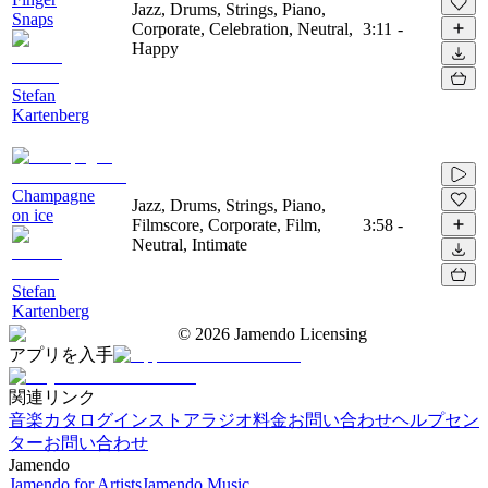
Jazz, Drums, Strings, Piano,
Snaps
Corporate, Celebration, Neutral,
3:11
-
Happy
Stefan
Kartenberg
Champagne
Jazz, Drums, Strings, Piano,
on ice
Filmscore, Corporate, Film,
3:58
-
Neutral, Intimate
Stefan
Kartenberg
©
2026
Jamendo Licensing
アプリを入手
関連リンク
音楽カタログ
インストアラジオ
料金
お問い合わせ
ヘルプセン
ター
お問い合わせ
Jamendo
Jamendo for Artists
Jamendo Music